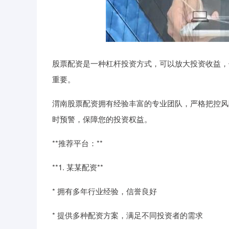
股票配资是一种杠杆投资方式，可以放大投资收益，
重要。
渭南股票配资拥有经验丰富的专业团队，严格把控风
时预警，保障您的投资权益。
**推荐平台：**
**1. 某某配资**
* 拥有多年行业经验，信誉良好
* 提供多种配资方案，满足不同投资者的需求