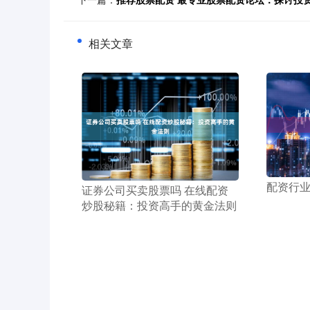
相关文章
​配资行
​证券公司买卖股票吗 在线配资
炒股秘籍：投资高手的黄金法则