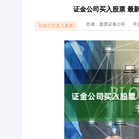
证金公司买入股票 最
作者：股票证卷公司
平
证金公司买入股票