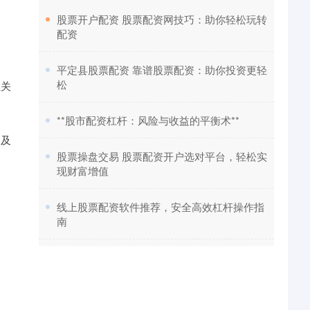
​股票开户配资 股票配资网技巧：助你轻松玩转
配资
​平定县股票配资 靠谱股票配资：助你投资更轻
松
至关
​**股市配资杠杆：风险与收益的平衡术**
，及
​股票操盘交易 股票配资开户选对平台，轻松实
现财富增值
​线上股票配资软件推荐，安全高效杠杆操作指
南