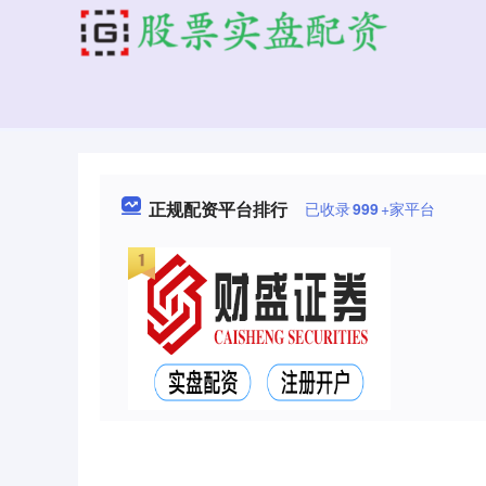
正规配资平台排行
已收录
999
+家平台