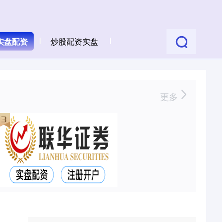
实盘配资
炒股配资实盘
更多