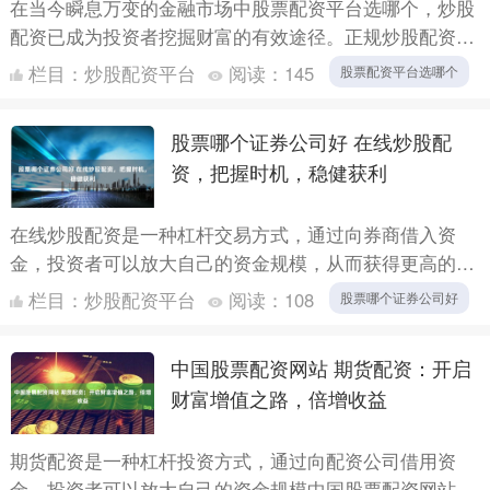
在当今瞬息万变的金融市场中股票配资平台选哪个，炒股
配资已成为投资者挖掘财富的有效途径。正规炒股配资平
台提供资金杠杆，放大投资者的资金实力，助其把握市场
栏目：
炒股配资平台
阅读：
145
股票配资平台选哪个
机遇，实现....
股票哪个证券公司好 在线炒股配
资，把握时机，稳健获利
在线炒股配资是一种杠杆交易方式，通过向券商借入资
金，投资者可以放大自己的资金规模，从而获得更高的收
益。然而，配资交易也存在一定的风险，需要投资者谨慎
栏目：
炒股配资平台
阅读：
108
股票哪个证券公司好
操作。 * ....
中国股票配资网站 期货配资：开启
财富增值之路，倍增收益
期货配资是一种杠杆投资方式，通过向配资公司借用资
金，投资者可以放大自己的资金规模中国股票配资网站，