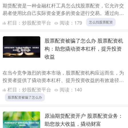
期货配资是一种金融杠杆工具怎么找股票配资，它允许交
易者使用比自己实际资金更多的资金进行交易。通过向配
资公司借入资金，交易者可以放大其交易规模，从而获得
栏目：
炒股配资平台
阅读：
179
怎么找股票配资
更高的潜在....
股票配资被骗了怎么办 股票配资机
构：助您撬动资本杠杆，提升投资
收益
在当今竞争激烈的资本市场，股票配资机构应运而生，为
投资者提供了撬动资本杠杆、提升投资收益的有效途径。
**资金安全隐患：**一些配资平台存在资金安全隐患，投
栏目：
炒股配资平台
阅读：
140
资者....
股票配资被骗了怎么办
原油期货配资开户 股票配资业务：
助您放大收益，撬动财富