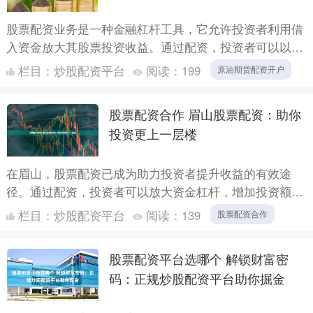
股票配资业务是一种金融杠杆工具，它允许投资者利用借
入资金放大其股票投资收益。通过配资，投资者可以以较
小的本金撬动更大的资金，从而获得更高的潜在回报。
栏目：
炒股配资平台
阅读：
199
原油期货配资开户
在我国，股....
股票配资合作 眉山股票配资：助你
投资更上一层楼
在眉山，股票配资已成为助力投资者提升收益的有效途
径。通过配资，投资者可以放大资金杠杆，增加投资额
度，从而获得更高的潜在收益。 3. 数据接口：一些配资
栏目：
炒股配资平台
阅读：
139
股票配资合作
平台和软件....
股票配资平台选哪个 解锁财富密
码：正规炒股配资平台助你掘金