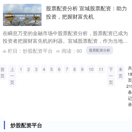
股票配资分析 宣城股票配资：助力
投资，把握财富先机
在瞬息万变的金融市场中股票配资分析，股票配资已成为
投资者把握财富先机的利器。宣城股票配资，作为当地领
先的配资平台，为投资者提供专业、高效的配资服务，助
栏目：
炒股配资平台
阅读：
60
股票配资分析
力其实现投....
共
首
上
1
2
3
4
5
6
7
8
9
10
11
下
末
1
页
一
一
页
页
页
页
21
条
记
录
炒股配资平台