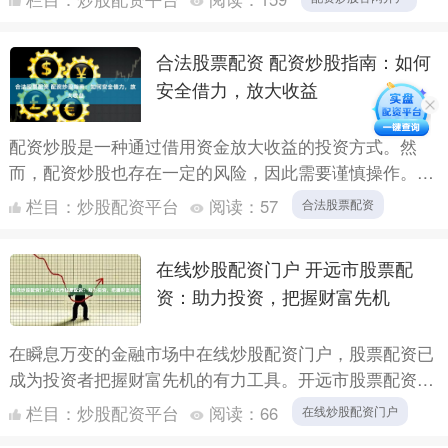
* **....
合法股票配资 配资炒股指南：如何
安全借力，放大收益
配资炒股是一种通过借用资金放大收益的投资方式。然
而，配资炒股也存在一定的风险，因此需要谨慎操作。 **
如何安全配资炒股？** * **选择正规平台：**选择有资....
栏目：
炒股配资平台
阅读：
57
合法股票配资
在线炒股配资门户 开远市股票配
资：助力投资，把握财富先机
在瞬息万变的金融市场中在线炒股配资门户，股票配资已
成为投资者把握财富先机的有力工具。开远市股票配资凭
借其专业服务和灵活方案，为投资者提供了便捷的投资渠
栏目：
炒股配资平台
阅读：
66
在线炒股配资门户
道。 在信....