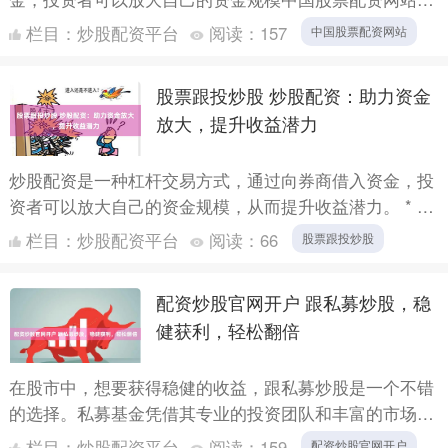
从而获得更高的收益。对于资金有限的投资者来说，期货
栏目：
炒股配资平台
阅读：
157
中国股票配资网站
配资无疑是一....
股票跟投炒股 炒股配资：助力资金
放大，提升收益潜力
炒股配资是一种杠杆交易方式，通过向券商借入资金，投
资者可以放大自己的资金规模，从而提升收益潜力。 * **
放大投资规模：**杠杆交易可以放大投资者的资金规模，
栏目：
炒股配资平台
阅读：
66
股票跟投炒股
以....
配资炒股官网开户 跟私募炒股，稳
健获利，轻松翻倍
在股市中，想要获得稳健的收益，跟私募炒股是一个不错
的选择。私募基金凭借其专业的投资团队和丰富的市场经
验，能够为投资者提供科学的投资策略和风险控制措施。
栏目：
炒股配资平台
阅读：
159
配资炒股官网开户