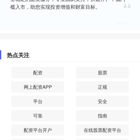
槛入市，助您实现投资增值和财富目标。
热点关注
配资
股票
网上配资APP
正规
平台
安全
可靠
指南
配资平台开户
在线股票配资平台