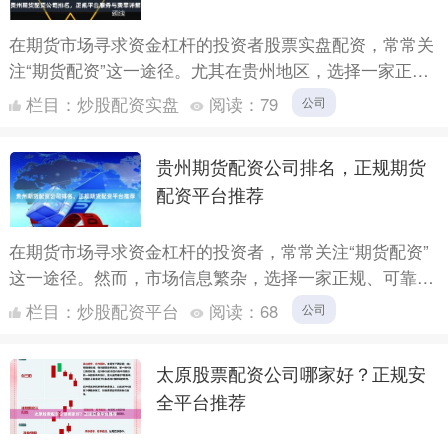
在期货市场寻求资金杠杆的投资者股票实盘配资，常常关
注“期货配资”这一途径。尤其在贵州地区，选择一家正
规、可靠、费率透明的配资平台至关重要。本文将为您梳
栏目：
炒股配资实盘
阅读：
79
公司
理选择正规....
贵州期货配资公司排名，正规期货
配资平台推荐
在期货市场寻求资金杠杆的投资者，常常关注“期货配资”
这一途径。然而，市场信息繁杂，选择一家正规、可靠的
平台至关重要。本文旨在为贵州地区的投资者梳理相关情
栏目：
炒股配资平台
阅读：
68
公司
况，并提....
太原股票配资公司哪家好？正规安
全平台推荐