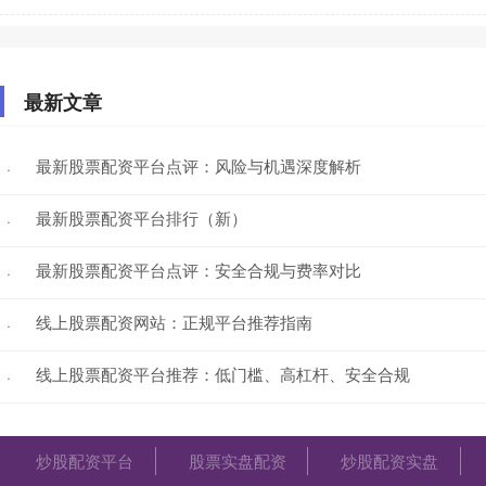
最新文章
最新股票配资平台点评：风险与机遇深度解析
·
最新股票配资平台排行（新）
·
最新股票配资平台点评：安全合规与费率对比
·
线上股票配资网站：正规平台推荐指南
·
线上股票配资平台推荐：低门槛、高杠杆、安全合规
·
炒股配资平台
股票实盘配资
炒股配资实盘