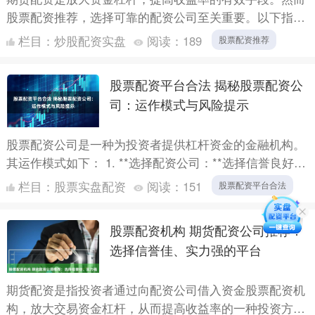
股票配资推荐，选择可靠的配资公司至关重要。以下指南
将帮助您精准定位值得信赖的合作伙伴： 1. **选择配资公
栏目：
炒股配资实盘
阅读：
189
股票配资推荐
司....
股票配资平台合法 揭秘股票配资公
司：运作模式与风险提示
股票配资公司是一种为投资者提供杠杆资金的金融机构。
其运作模式如下： 1. **选择配资公司：**选择信誉良好的
配资公司，提供合理的配资比例和费用。 * **配资....
栏目：
股票实盘配资
阅读：
151
股票配资平台合法
股票配资机构 期货配资公司推荐：
选择信誉佳、实力强的平台
期货配资是指投资者通过向配资公司借入资金股票配资机
构，放大交易资金杠杆，从而提高收益率的一种投资方