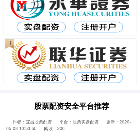
股票配资安全平台推荐
作者：宜昌股票配资
平台：股票实盘配资
更新：2026-
05-08 10:53:55
阅读：200