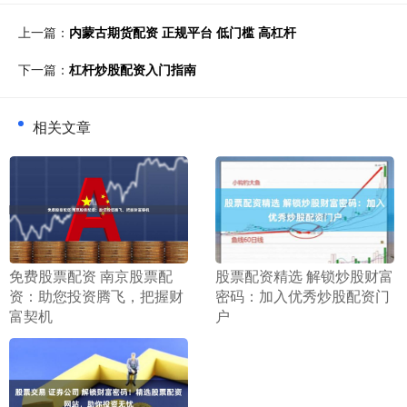
上一篇：
内蒙古期货配资 正规平台 低门槛 高杠杆
下一篇：
杠杆炒股配资入门指南
相关文章
​股票配资精选 解锁炒股财富
​免费股票配资 南京股票配
密码：加入优秀炒股配资门
资：助您投资腾飞，把握财
户
富契机