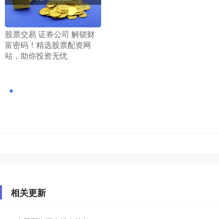
​股票交易 证券公司 解锁财
富密码！精选股票配资网
站，助你投资无忧
相关更新