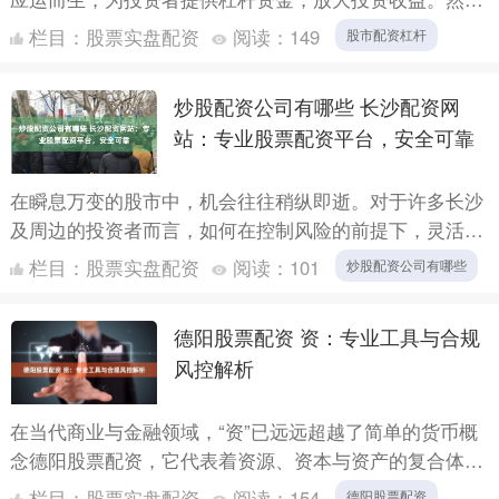
而，选择一家专业可靠的配资平台至关重要。 * **放大收
栏目：
股票实盘配资
阅读：
149
股市配资杠杆
益：*....
炒股配资公司有哪些 长沙配资网
站：专业股票配资平台，安全可靠
在瞬息万变的股市中，机会往往稍纵即逝。对于许多长沙
及周边的投资者而言，如何在控制风险的前提下，灵活运
用资金、把握市场脉搏，是实现资产增值的关键。专业的
栏目：
股票实盘配资
阅读：
101
炒股配资公司有哪些
股票配资平....
德阳股票配资 资：专业工具与合规
风控解析
在当代商业与金融领域，“资”已远远超越了简单的货币概
念德阳股票配资，它代表着资源、资本与资产的复合体，
是驱动经济运转的核心引擎。然而，驾驭这一引擎，不仅
栏目：
股票实盘配资
阅读：
154
德阳股票配资