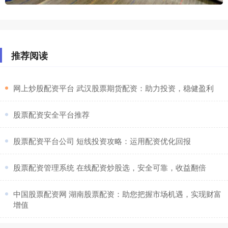
推荐阅读
​网上炒股配资平台 武汉股票期货配资：助力投资，稳健盈利
​股票配资安全平台推荐
​股票配资平台公司 短线投资攻略：运用配资优化回报
​股票配资管理系统 在线配资炒股选，安全可靠，收益翻倍
​中国股票配资网 湖南股票配资：助您把握市场机遇，实现财富
增值