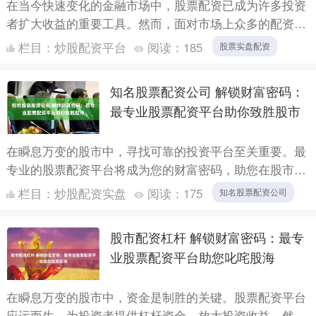
在当今快速变化的金融市场中，股票配资已成为许多投资
者扩大收益的重要工具。然而，面对市场上众多的配资平
台股票实盘配资，如何选择一个**正规、安全、低息且资
栏目：
炒股配资平台
阅读：
185
股票实盘配资
金快速到....
知名股票配资公司 解锁财富密码：
最专业股票配资平台助你致胜股市
在瞬息万变的股市中，寻找可靠的投资平台至关重要。最
专业的股票配资平台将成为您的财富密码，助您在股市中
脱颖而出。 选择信誉良好的配资公司至关重要。以下是
栏目：
炒股配资实盘
阅读：
175
知名股票配资公司
一些关键因....
股市配资杠杆 解锁财富密码：最专
业股票配资平台助您叱咤股海
在瞬息万变的股市中，资金是制胜的关键。股票配资平台
应运而生，为投资者提供杠杆资金，放大投资收益。然