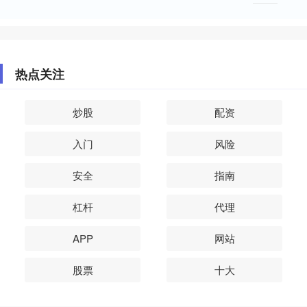
热点关注
炒股
配资
入门
风险
安全
指南
杠杆
代理
APP
网站
股票
十大