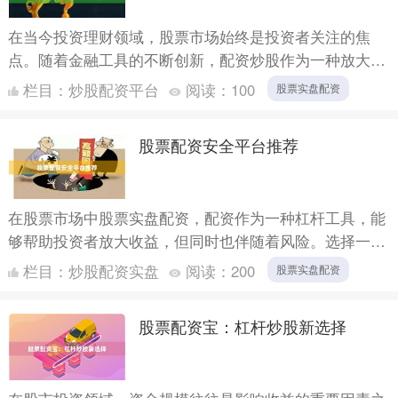
在当今投资理财领域，股票市场始终是投资者关注的焦
点。随着金融工具的不断创新，配资炒股作为一种放大资
金利用率的方式，正受到越来越多投资者的青睐。配资盈
栏目：
炒股配资平台
阅读：
100
股票实盘配资
利网作为专业....
股票配资安全平台推荐
在股票市场中股票实盘配资，配资作为一种杠杆工具，能
够帮助投资者放大收益，但同时也伴随着风险。选择一家
安全、可靠的配资平台至关重要。本文将为您推荐几个值
栏目：
炒股配资实盘
阅读：
200
股票实盘配资
得信赖的配....
股票配资宝：杠杆炒股新选择