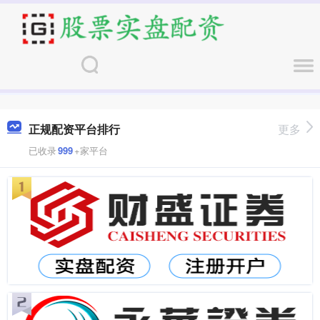
正规配资平台排行
更多
已收录
999
+家平台