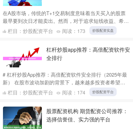
在A股市场，传统的T+1交易制度意味着当天买入的股票
最早要到次日才能卖出。然而，对于追求短线收益、希望
灵活应对市场波动的投资者而言，这种制度在一定程度上
栏目：
炒股配资平台
阅读：
173
炒股配资实盘
限制了操....
杠杆炒股app推荐：高倍配资软件安
全排行
# 杠杆炒股App推荐：高倍配资软件安全排行（2025年最
新） 在股市波动加剧的背景下，越来越多投资者希望通
过杠杆工具放大收益。然而，面对市面上琳琅满目的配资
栏目：
炒股配资平台
阅读：
174
炒股配资平台
A....
股票配资机构 期货配资公司推荐：
选择信誉佳、实力强的平台