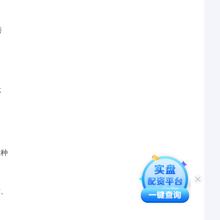
善
不
多种
控、