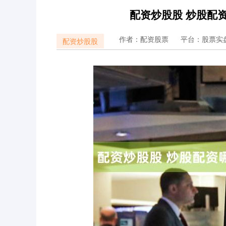
配资炒股股 炒股配
作者：配资股票
平台：股票实
配资炒股股