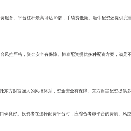
配资服务。平台杠杆最高可达10倍，手续费低廉。融牛配资还提供完
。平台风控严格，资金安全有保障。恒泰配资提供多种配资方案，满足
托东方财富强大的风控体系，资金安全有保障。东方财富配资提供
口碑良好。投资者在选择配资平台时，应综合考虑平台的资质、风