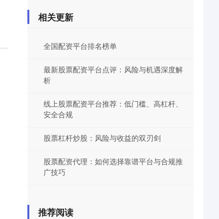
相关更新
全国配资平台排名榜单
最新股票配资平台点评：风险与机遇深度解
析
线上股票配资平台推荐：低门槛、高杠杆、
安全合规
股票杠杆炒股：风险与收益的双刃剑
股票配资代理：如何选择靠谱平台与合规推
广技巧
推荐阅读