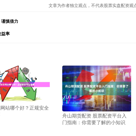
文章为作者独立观点，不代表股票实盘配资观
，谨慎借力
收益率
资网站哪个好？正规安全
荐
​舟山期货配资 股票配资平台入
门指南：你需要了解的小知识