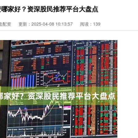
资哪家好？资深股民推荐平台大盘点
盘配资
更新：2025-04-08 10:13:57
阅读：139