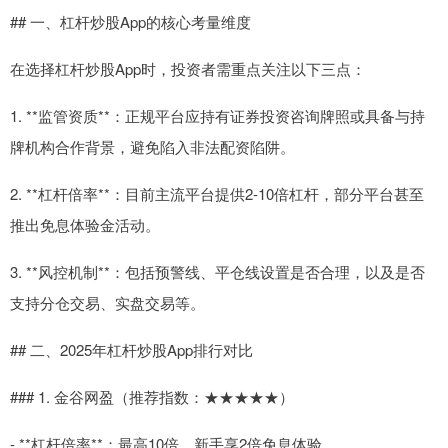
## 一、杠杆炒股App的核心考量维度
在选择杠杆炒股App时，投资者需重点关注以下三点：
1. **监管资质**：正规平台应持有证券投资咨询牌照或具备与持
牌机构合作背景，避免陷入非法配资陷阱。
2. **杠杆倍率**：目前主流平台提供2-10倍杠杆，部分平台甚至
推出免息体验金活动。
3. **风控机制**：包括预警线、平仓线设置是否合理，以及是否
支持分仓交易、实盘交易等。
## 二、2025年杠杆炒股App排行对比
### 1. 金谷网盈（推荐指数：★★★★★）
- **杠杆倍率**：最高10倍，新手享2倍免息体验。