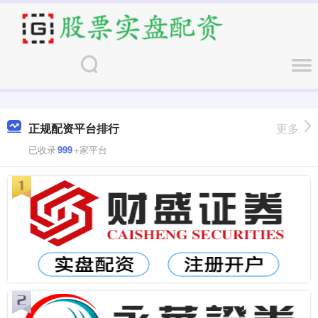
正规配资平台排行
更多
已收录
999
+家平台