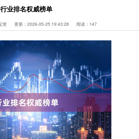
资行业排名权威榜单
配资
更新：2026-05-25 19:43:28
阅读：147