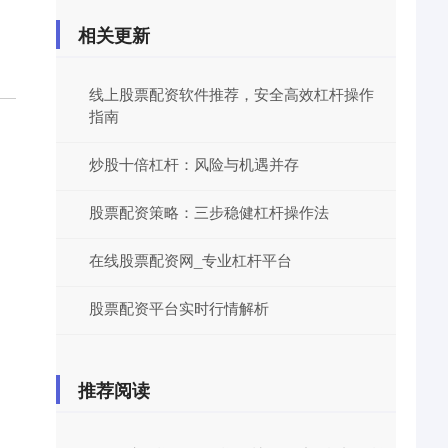
相关更新
线上股票配资软件推荐，安全高效杠杆操作
指南
炒股十倍杠杆：风险与机遇并存
股票配资策略：三步稳健杠杆操作法
在线股票配资网_专业杠杆平台
股票配资平台实时行情解析
推荐阅读