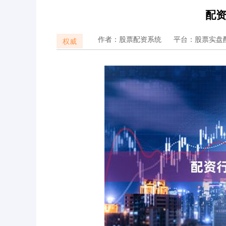
配
作者：股票配资系统
平台：股票实盘
权威