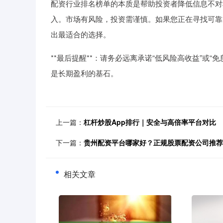
配资行业排名榜单的本质是帮助投资者降低信息不对
入。市场有风险，投资需谨慎。如果您正在寻找可靠
出最适合的选择。
**最后提醒**：请务必远离承诺“低风险高收益”或
是长期盈利的基石。
上一篇：
杠杆炒股App排行｜安全与高倍率平台对比
下一篇：
贵州配资平台哪家好？正规股票配资公司推荐
相关文章