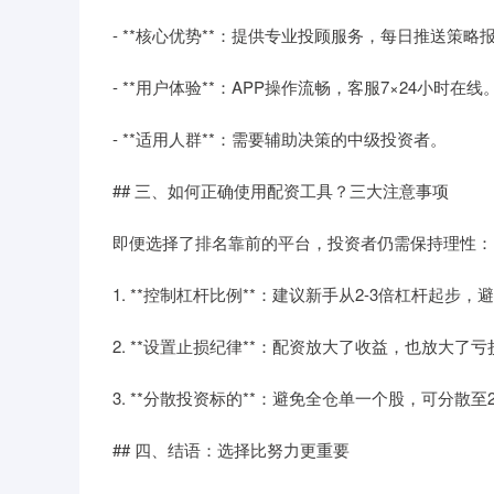
- **核心优势**：提供专业投顾服务，每日推送策略
- **用户体验**：APP操作流畅，客服7×24小时在线
- **适用人群**：需要辅助决策的中级投资者。
## 三、如何正确使用配资工具？三大注意事项
即便选择了排名靠前的平台，投资者仍需保持理性：
1. **控制杠杆比例**：建议新手从2-3倍杠杆起
2. **设置止损纪律**：配资放大了收益，也放大
3. **分散投资标的**：避免全仓单一个股，可分散至
## 四、结语：选择比努力更重要