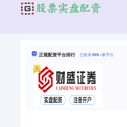
正规配资平台排行
已收录
999
+家平台