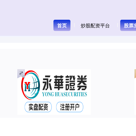
首页
炒股配资平台
股票