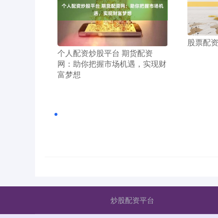
​股票配
​个人配资炒股平台 期货配资
网：助你把握市场机遇，实现财
富梦想
炒股配资平台