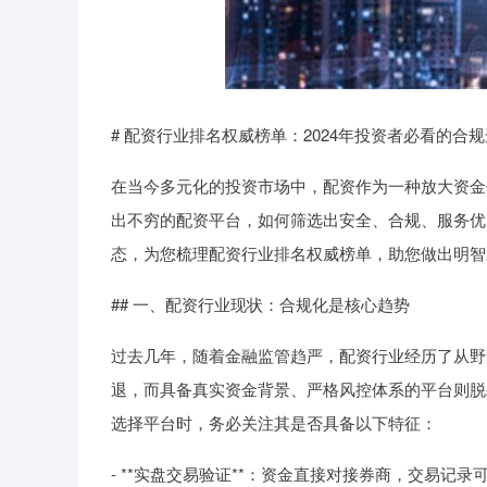
# 配资行业排名权威榜单：2024年投资者必看的合
在当今多元化的投资市场中，配资作为一种放大资金
出不穷的配资平台，如何筛选出安全、合规、服务优
态，为您梳理配资行业排名权威榜单，助您做出明智
## 一、配资行业现状：合规化是核心趋势
过去几年，随着金融监管趋严，配资行业经历了从野蛮
退，而具备真实资金背景、严格风控体系的平台则脱颖而
选择平台时，务必关注其是否具备以下特征：
- **实盘交易验证**：资金直接对接券商，交易记录