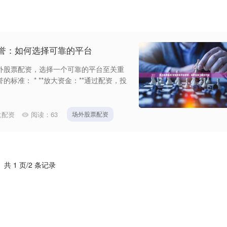
信誉：如何选择可靠的平台
外股票配资，选择一个可靠的平台至关重
标准： * **放大资金：**通过配资，投
盘配资
阅读：
63
场外股票配资
共 1 页/2 条记录