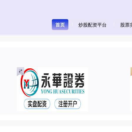
首页
炒股配资平台
股票