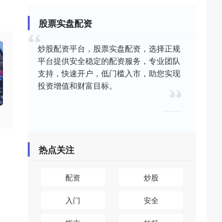
股票实盘配资
炒股配资平台，股票实盘配资，选择正规
平台提供安全稳定的配资服务，专业团队
支持，快速开户，低门槛入市，助您实现
投资增值和财富目标。
热点关注
配资
炒股
入门
安全