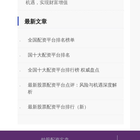
机遇，实现财富增值
最新文章
全国配资平台排名榜单
·
国十大配资平台排名
·
全国十大配资平台排行榜 权威盘点
·
最新股票配资平台点评：风险与机遇深度解
·
析
最新股票配资平台排行（新）
·
炒股配资实盘